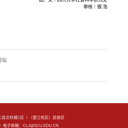
审核︱银 浩
论坛
文科楼1区 / （望江校区）武侯区
10 电子邮箱：
CLJ@SCU.EDU.CN