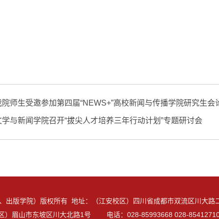
我院师生受邀参加第四届“NEWS+”高校新闻与传播学院研究生会
文学与新闻学院召开“拔尖人才培养三年行动计划”专题研讨会
、出版学院）版权所有 地址：（江安校区）四川省成都市双流区川大路二段
）眉山市东坡区川大北路1号 电话：028-85993668 028-854127