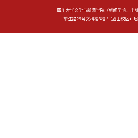
四川大学文学与新闻学院（新闻学院、出版
望江路29号文科楼3楼 /（眉山校区）眉山