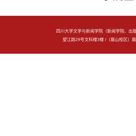
四川大学文学与新闻学院（新闻学院、出版
望江路29号文科楼3楼 /（眉山校区）眉山