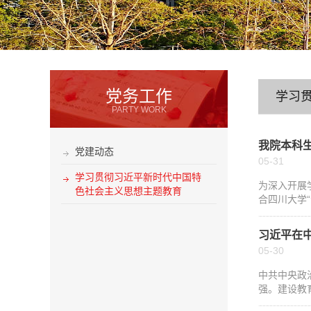
党务工作
学习
PARTY WORK
我院本科
党建动态
05-31
学习贯彻习近平新时代中国特
为深入开展
色社会主义思想主题教育
合四川大学“
习近平在中
05-30
中共中央政
强。建设教