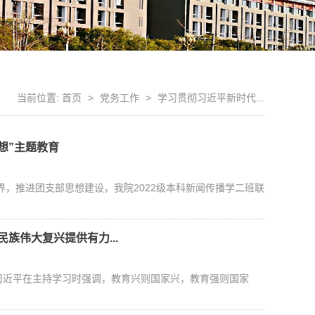
当前位置:
首页
>
党务工作
>
学习贯彻习近平新时代...
想”主题教育
，推进团支部思想建设，我院2022级本科新闻传播学二班联
族伟大复兴提供有力...
习近平在主持学习时强调，教育兴则国家兴，教育强则国家