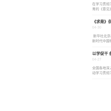
在学习贯彻
育的《意见
《求是》
04-30
新华社北京
新时代中国
以学促干
04-27
全国各地深
动学习贯彻