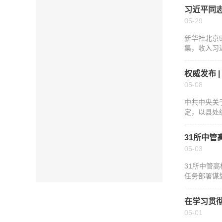
习近平同
05-29
新华社北京
集，收入习
权威发布 
05-08
中共中央关
定，以县处
31所中
05-03
31所中管
任务部署谋
在学习贯
05-01