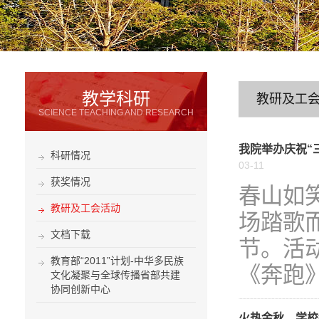
教学科研
教研及工
SCIENCE TEACHING AND RESEARCH
我院举办庆祝“
科研情况
03-11
获奖情况
春山如
教研及工会活动
场踏歌
文档下载
节。活
教育部“2011”计划-中华多民族
《奔跑》
文化凝聚与全球传播省部共建
协同创新中心
火热金秋，学校