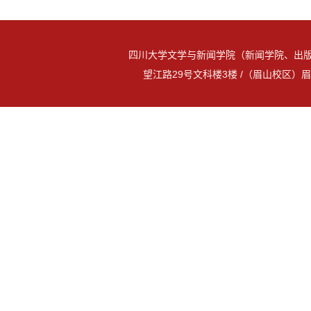
四川大学文学与新闻学院（新闻学院、出版
望江路29号文科楼3楼 /（眉山校区）眉山