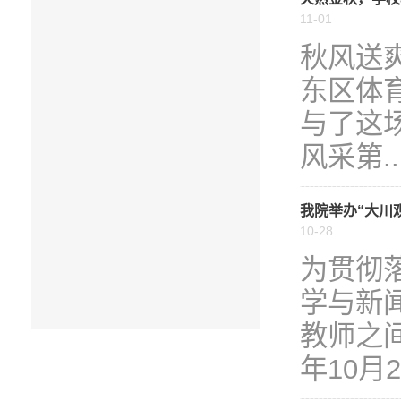
11-01
秋风送爽
东区体
与了
风采第..
我院举办“大川
10-28
为贯彻
学与新
教师之
年10月