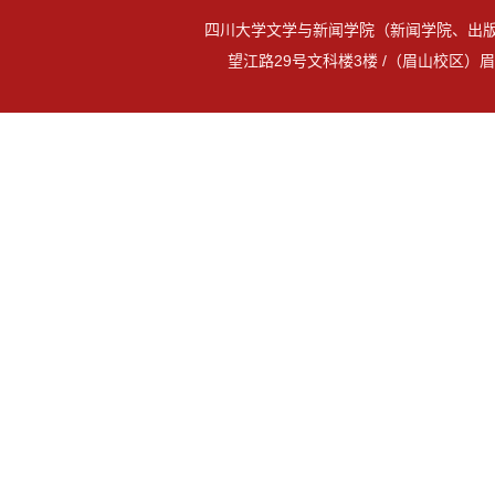
四川大学文学与新闻学院（新闻学院、出版
望江路29号文科楼3楼 /（眉山校区）眉山