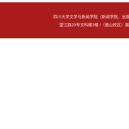
四川大学文学与新闻学院（新闻学院、出版
望江路29号文科楼3楼 /（眉山校区）眉山