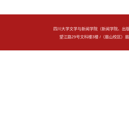
四川大学文学与新闻学院（新闻学院、出版
望江路29号文科楼3楼 /（眉山校区）眉山