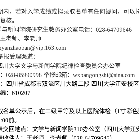
期内，若对入学成绩或拟录取名单有任何疑问，可以
复核。
学与新闻学院研究生教务办公室电话：
028-64709646
王老师、李老师
xyanzhaoban@vip.163.com
举报受理渠道：
四川大学文学与新闻学院纪律检查委员会办公室
：
028-85990998
举报邮箱：
wxbangongshi@sina.com
：四川省成都市双流区川大路二段 四川大学江安校
编：
610207
取名单公示后，在二级甲等及以上医院体检（
1
寸彩色
:00
前。
表交回地点：文学与新闻学院
310
办公室（四川大学江
表收件人：王老师、李老师（
028-64709646
）