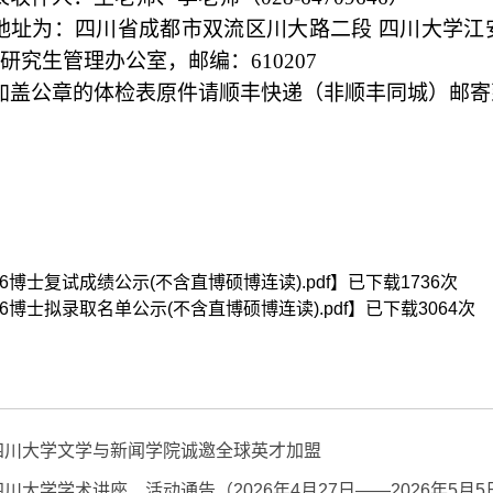
地址为：四川省成都市双流区川大路二段 四川大学江
研究生管理办公室，邮编：
610207
加盖公章的体检表原件请顺丰快递（非顺丰同城）邮寄
26博士复试成绩公示(不含直博硕博连读).pdf
】已下载
1736
次
26博士拟录取名单公示(不含直博硕博连读).pdf
】已下载
3064
次
四川大学文学与新闻学院诚邀全球英才加盟
四川大学学术讲座、活动通告（2026年4月27日——2026年5月5