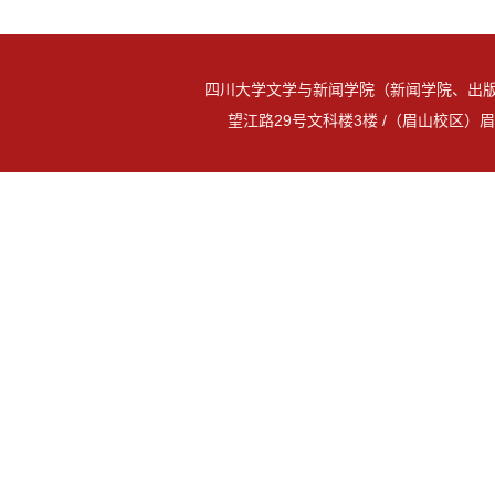
四川大学文学与新闻学院（新闻学院、出版
望江路29号文科楼3楼 /（眉山校区）眉山