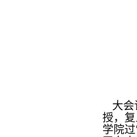
大会
授，复
学院过