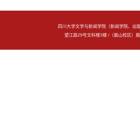
四川大学文学与新闻学院（新闻学院、出版
望江路29号文科楼3楼 /（眉山校区）眉山