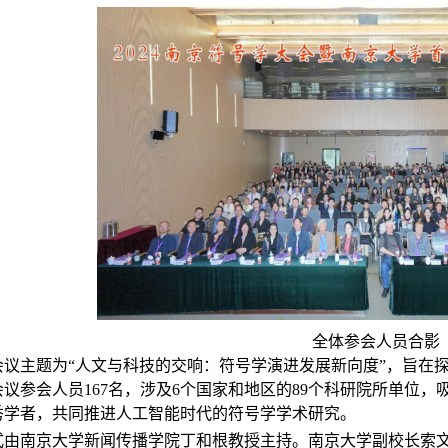
全体参会人员合影
会议主题为
“
人文与科技的交响：符号学演进发展新向度
”
，旨在
会议参会人员
167
名，涉及
6
个国家和地区的
89
个科研院所单位，
秀学者，共同推进人工智能时代的符号学学术研究。
式由南京大学新闻传播学院丁和根教授主持。南京大学副校长索