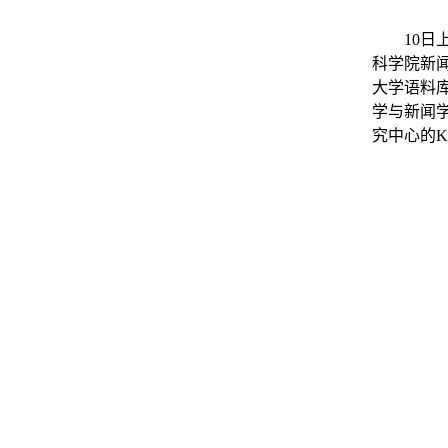
10
日
科学院新
大学语料
学与新闻
究中心的
K