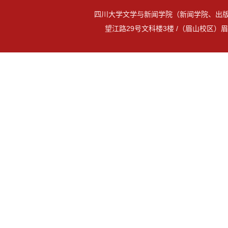
四川大学文学与新闻学院（新闻学院、出版
望江路29号文科楼3楼 /（眉山校区）眉山