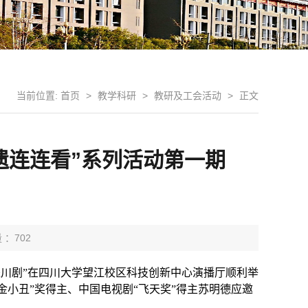
当前位置:
首页
>
教学科研
>
教研及工会活动
>
正文
非遗连连看”系列活动第一期
 ：
702
是川剧”在四川大学望江校区科技创新中心演播厅顺利举
小丑”奖得主、中国电视剧“飞天奖”得主苏明德应邀