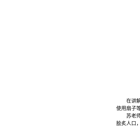
在讲
使用扇子
苏老
脍炙人口