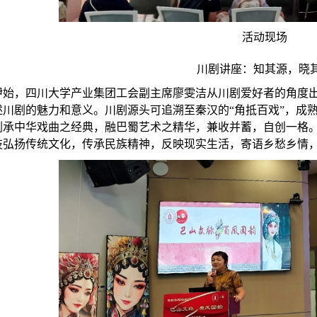
活动现场
川剧讲座：知其源，晓
伊始，四川大学产业集团工会副主席廖雯洁从川剧爱好者的角度
述川剧的魅力和意义。川剧源头可追溯至秦汉的“角抵百戏”，成
剧承中华戏曲之经典，融巴蜀艺术之精华，兼收并蓄，自创一格
技弘扬传统文化，传承民族精神，反映现实生活，寄语乡愁乡情