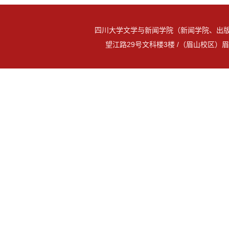
四川大学文学与新闻学院（新闻学院、出版
望江路29号文科楼3楼 /（眉山校区）眉山