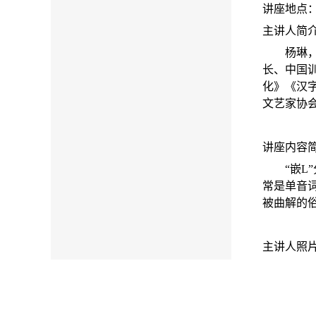
讲座地点
主讲人简
杨琳
长、中国
化》《汉
文艺家协
讲座内容
“
嵌
L
常是单音
被曲解的
主讲人照