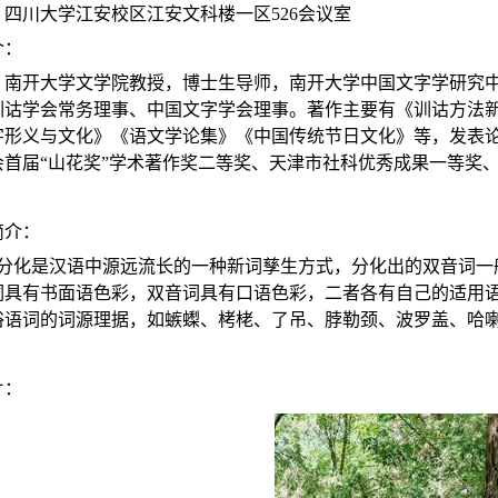
：四川大学江安校区江安文科楼一区
526
会议室
介：
，南开大学文学院教授，博士生导师，南开大学中国文字学研究
训诂学会常务理事、中国文字学会理事。著作主要有《训诂方法
字形义与文化》《语文学论集》《中国传统节日文化》等，发表
会首届“山花奖”学术著作奖二等奖、天津市社科优秀成果一等奖
简介：
”分化是汉语中源远流长的一种新词孳生方式，分化出的双音词一
词具有书面语色彩，双音词具有口语色彩，二者各有自己的适用
俗语词的词源理据，如螏蟍、栲栳、了吊、脖勒颈、波罗盖、哈
片：