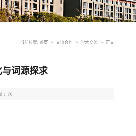
当前位置:
首页
>
交流合作
>
学术交流
>
正文
分化与词源探求
量 ：
70