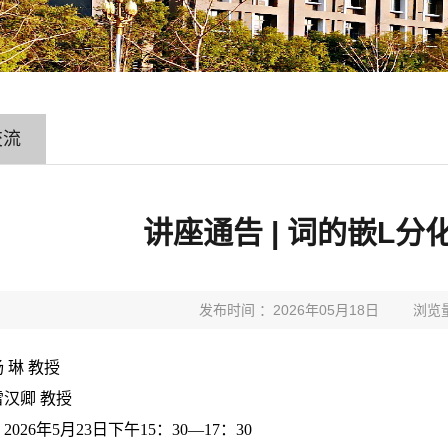
交流
讲座通告 | 词的嵌L
发布时间 ：2026年05月18日
浏览
杨
琳 教授
汉卿 教授
：
2026
年
5
月
23
日下午
15
：
30
—
17
：
30