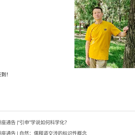
签到！
讲座通告 |“引申”学说如何科学化？
讲座通告 | 自然：儒释道交涉的标识性概念