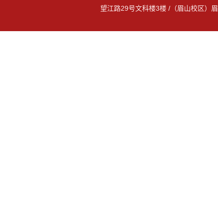
望江路29号文科楼3楼 /（眉山校区）眉山