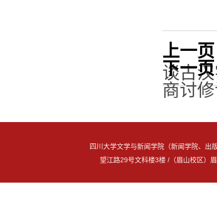
上一页
下一页
谈古汉
商讨修
四川大学文学与新闻学院（新闻学院、出版
望江路29号文科楼3楼 /（眉山校区）眉山