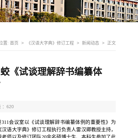
位置:
首页
>
《汉语大字典》修订工程
>
新闻动态
>
正文
昌蛟《试谈理解辞书编纂体
》
 ：
620
楼
311
会议室以《试谈理解
辞书编纂体例的重要性》为
《汉语大字典》修订工程执行负责人雷汉卿教授主持，
琼老师以及修订团队
20
余名硕博士生、本科生参加了此