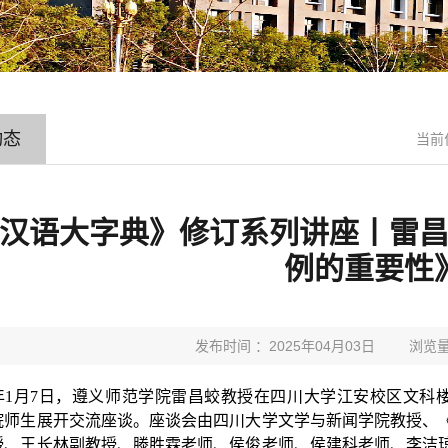
动态
当前
汉语大字典》修订系列讲座丨雷
例的重要性
发布时间 ：2025年04月03日
浏览量
年
1
月
7
日，遵义师范学院雷昌蛟教授在四川大学江安校区文科
院师生展开交流座谈。座谈会由四川大学文学与新闻学院教授、
授、王长林副教授、滕胜霖老师、侯俊老师、侯建科老师、李洁