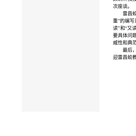
次座谈。
雷昌
重”的编
读”和“
要具体问
威性和典
最后
迎雷昌蛟