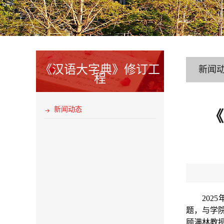
《汉语大字典》修订工
新闻
程
新闻动态
《
2025
题，与学
顾满林教