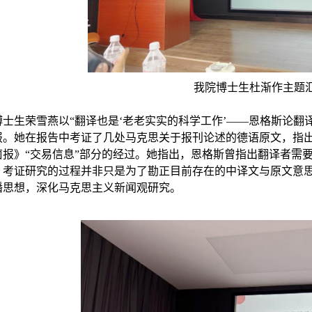
我院博士生杜渐作主题
博士生荣雪燕以
“
翻译也是
‘
老老实实的科学工作
’——
恩格斯论翻
报。她在报告中考证了几处马克思关于报刊论述的德语原文，指
茵报》
“
交易信息
”
部分的经过。她指出，恩格斯曾指出翻译者需
、考证研究的过程并非只是为了勘正目前存在的中译文与原文意
播思想，深化马克思主义新闻观研究。