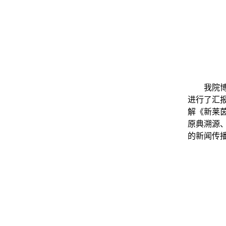
我院
进行了汇
解《新莱
原典溯源
的新闻传