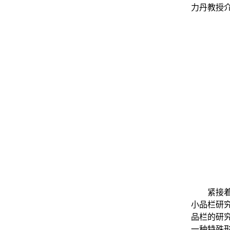
力丹教授
紧接
小品栏研
品栏的研
一种特殊