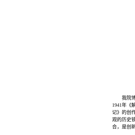
我院博
1941
年《
记》的创
观的历史
合，是创