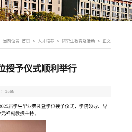
当前位置:
首页
>
人才培养
>
研究生教育及活动
>
正文
学位授予仪式顺利举行
 ：
1565
2025
届学生毕业典礼暨学位授予仪式，学院领导、导
曾元祥
副
教授主持。