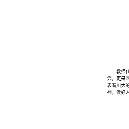
教师
凭，更是
表着川大
神，做好