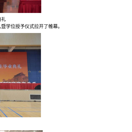
典礼
礼暨学位授予仪式拉开了帷幕。