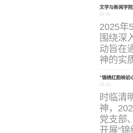
文学与新闻学院
05-26
2025
围绕深
动旨在
神的实质
“锦绣红韵映初
03-31
时临清
神，20
党支部
开展“锦