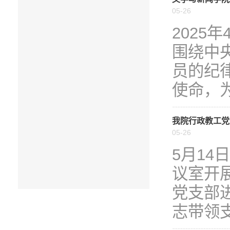
05-26
2025
围绕中
员的纪
使命，为
我院行政教工党
05-26
5月14
议室开
党支部
志带领支