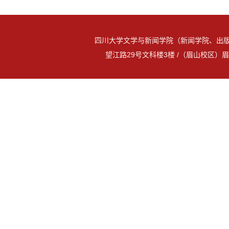
四川大学文学与新闻学院（新闻学院、出版
望江路29号文科楼3楼 /（眉山校区）眉山