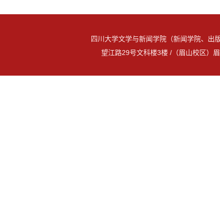
四川大学文学与新闻学院（新闻学院、出版
望江路29号文科楼3楼 /（眉山校区）眉山