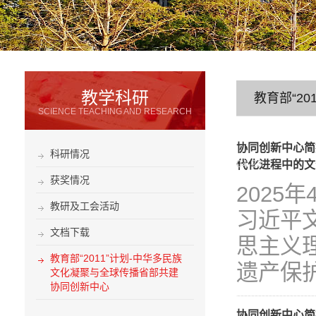
教学科研
教育部“2
SCIENCE TEACHING AND RESEARCH
协同创新中心简
科研情况
04-23
代化进程中的文化
获奖情况
2025
教研及工会活动
习近平
文档下载
思主义
教育部“2011”计划-中华多民族
遗产保护
文化凝聚与全球传播省部共建
协同创新中心
协同创新中心简