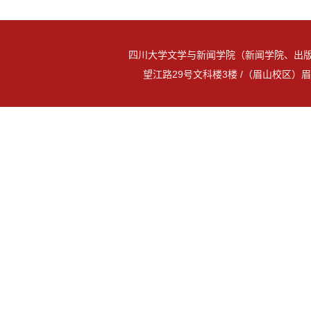
四川大学文学与新闻学院（新闻学院、出版
望江路29号文科楼3楼 /（眉山校区）眉山