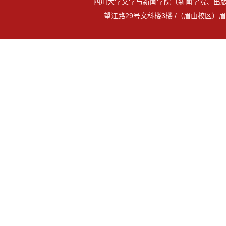
四川大学文学与新闻学院（新闻学院、出版
望江路29号文科楼3楼 /（眉山校区）眉山