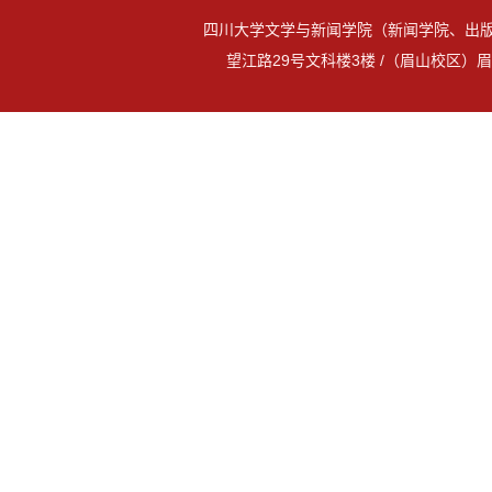
四川大学文学与新闻学院（新闻学院、出版
望江路29号文科楼3楼 /（眉山校区）眉山