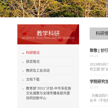
教学科研
科研
SCIENCE TEACHING AND RESEARCH
致敬 | 
科研情况
09-21
获奖情况
2019年
然王国”到“
教研及工会活动
文档下载
学院研究
11-22
教育部“2011”计划-中华多民族
文化凝聚与全球传播省部共建
为推动四川
协同创新中心
丛书（不包