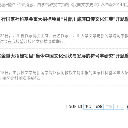
出版社传来消息，由李怡教授主持的《民国文学史论》丛书获2014年
举行国家社科基金重大招标项目“甘青川藏族口传文化汇典”开题
3月22日，四川省作家协会主席、著名作家、四川大学文学与新闻学院阿来
研讨会在我校望江校区文科楼隆重举行。
基金重大招标项目“当今中国文化现状与发展的符号学研究”开题
3月15日，由我校文学与新闻学院赵毅衡教授主持申报的国家社科基金重大招
江校区文科楼隆重举行。
共34条 1/5
下页
尾页
首页
上页