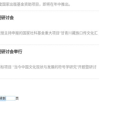
度国家出版基金资助项目，即将在年中推出。
暨研讨会
教授主持申报的国家社科基金重大项目“甘青川藏族口传文化汇
暨研讨会举行
标项目 “当今中国文化现状与发展的符号学研究”开题暨研讨
页