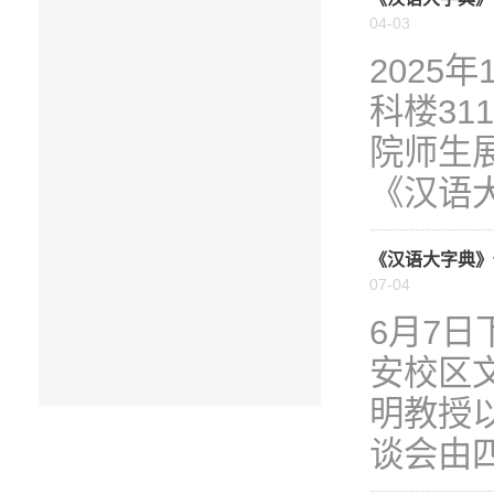
04-03
2025
科楼3
院师生
《汉语大
《汉语大字典》
07-04
6月7
安校区
明教授
谈会由四