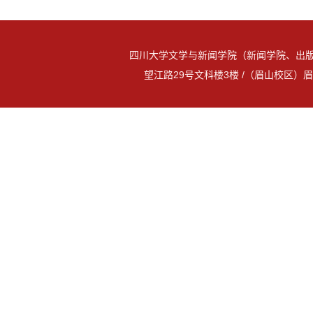
四川大学文学与新闻学院（新闻学院、出版
望江路29号文科楼3楼 /（眉山校区）眉山