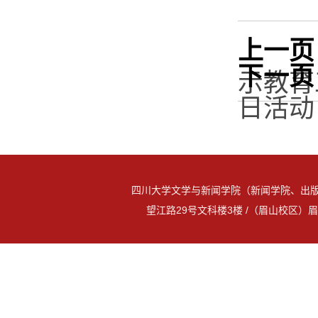
上一页
下一页
示教育
日活动
四川大学文学与新闻学院（新闻学院、出版
望江路29号文科楼3楼 /（眉山校区）眉山