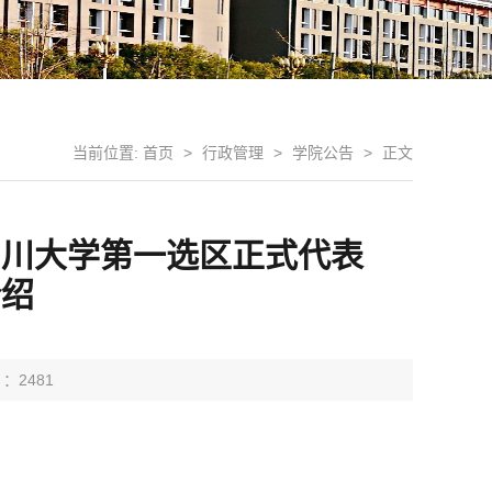
当前位置:
首页
>
行政管理
>
学院公告
>
正文
四川大学第一选区正式代表
介绍
 ：
2481