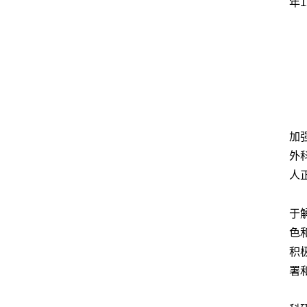
年
加
外
人
于
色
积
署