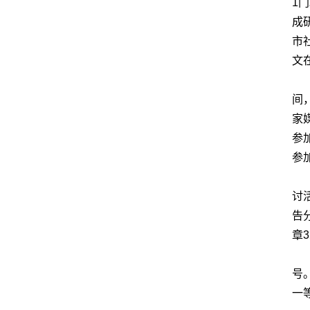
1
成
市
文
间
家
参
参
讨
告
章
号
一