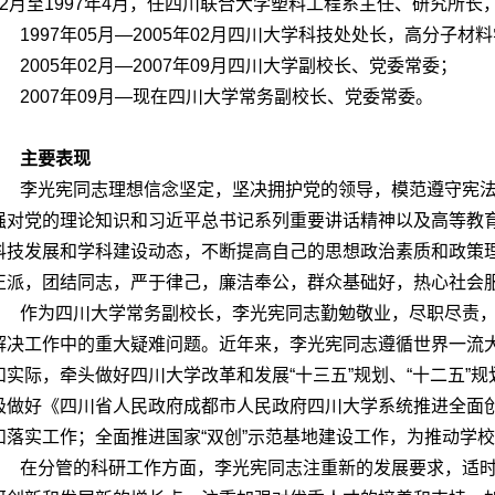
12月至1997年4月，任四川联合大学塑料工程系主任、研究所长，
1997年05月―2005年02月四川大学科技处处长，高分子材
2005年02月―2007年09月四川大学副校长、党委常委；
2007年09月―现在四川大学常务副校长、党委常委。
主要表现
李光宪同志理想信念坚定，坚决拥护党的领导，模范遵守宪法
强对党的理论知识和习近平总书记系列重要讲话精神以及高等教
科技发展和学科建设动态，不断提高自己的思想政治素质和政策
正派，团结同志，严于律己，廉洁奉公，群众基础好，热心社会
作为四川大学常务副校长，李光宪同志勤勉敬业，尽职尽责，
解决工作中的重大疑难问题。近年来，李光宪同志遵循世界一流
和实际，牵头做好四川大学改革和发展“十三五”规划、“十二五”
极做好《四川省人民政府成都市人民政府四川大学系统推进全面
和落实工作；全面推进国家“双创”示范基地建设工作，为推动学
在分管的科研工作方面，李光宪同志注重新的发展要求，适时