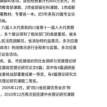
课题40余项，进校经费累计约400万余元；完
项教育部课题、2项省部级社科课题，1项成都
著教材、专著各一本。近5年来有20篇专业论
采纳。
、六届人大代表和四川省第十一届人大代表期
件，多个建议得到了相关部门的高度重视，被多
人民法院调解员，省消协特约监督员，多次应邀
光政务》热线情况进行全程参与监督。多次应邀
听证会活动。
中央、省、市民建组织的社会调研与党建理论研
民建政党理论研究论文6篇；其中有4篇调研报
省委统战部重要成果一等奖，有4篇理论研究文
点理论研究课题二等奖。
；2005年12月，获“四川省民建优秀会员”称
月、2010年12月两次获民建中央理论研究课题