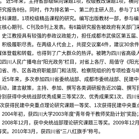
门。 近5年来，主持省部级纵向课题1项，校级教改课题1项，横向
研究报告8份。同时，作为排名第一、第二的主研人员，参与了1
社科课题，1项校级精品课程的研究。编写出版教材一部，参与编
在核心期刊、C刊及
B刊上发表。有6篇研究报告被政府有关部门
史江教授具有较强的参政议政能力，担任成都市武侯区第五届
，积极履职尽责。在两级人代会上，共提交议案4件，建议30余
媒体登载和转载，也得到了广大群众的热评。被聘为四川省高级
加四川人民广播电台“阳光政务”栏目，对省上各厅、局值守《阳
加省、市、区各政府职能部门和法院、检察院组织的专项检查与
近5年来，多次参加四川省委统战部、成都市委统战部、民建
活动，建言献策，主持、参加、撰写各类调研报告近20篇、撰写
分别获得中央统战部优秀成果三等奖2次、优秀成果奖1次、四川
3次获得民建中央重点理论研究课题一等奖、1次获得民建中央重
2004年初，获四川大学2003年度“青年骨干教师奖励计划”奖励
。2008年12月，获中央统战部理论研究课题三等奖。2009年12
等奖。2010年3月，获四川省“三八红旗手”称号。