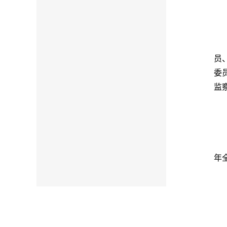
员
委
监
年