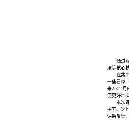
通过
法等核心
在集
一些看似
来
2-3
个月
便更好地
本次
探索。这
课后反馈