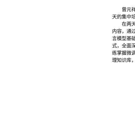
曾元
天的集中
在两
内容，通
言模型基
式，全面
练掌握微
理知识库