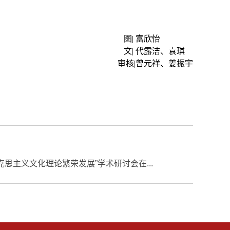
图
|
富欣怡
文
|
代露洁、袁琪
审核
|
曾元祥、姜振宇
思主义文化理论繁荣发展”学术研讨会在...