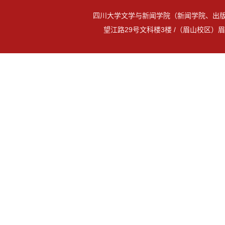
四川大学文学与新闻学院（新闻学院、出版
望江路29号文科楼3楼 /（眉山校区）眉山