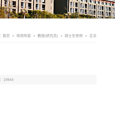
:
首页
>
师资阵容
>
教授(研究员)
>
硕士生导师
>
正文
 ：
19944