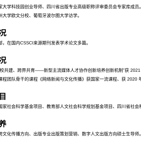
家大学科技园创业导师、四川省出版专业高级职称评审委员会专家库成员
州大学欧文分校、葡萄牙波尔图大学访学。
况
部，在国内
CSSCI
来源期刊发表学术论文多篇。
况
部校共建、跨界共育——新型主流媒体人才协作创新培养创新机制”获
202
课程团队骨干的课程《网络新闻与文化传播》获国家一流课程、获
2020
目
国家社会科学基金项目、教育部人文社会科学规划基金项目、四川省社会
养
跨文化传播方向、出版专业出版策划营销、数字人文出版方向硕士生导师