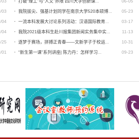
/03
打破“理工”与“人文”界限 四川大学创新课...
06-05
/03
我院拔尖、强基计划同学在南京大学520本硕博...
05-23
/04
一流本科发展大讨论系列活动：汉语国际教育...
03-17
/04
我院2021级本科生赴川报集团新闻实务集中实...
11-13
/25
逐梦于赛场，拼搏正青春——文新学子于校运...
10-31
/01
“新生第一课”系列讲座| 陈力丹：怎样学习...
09-23