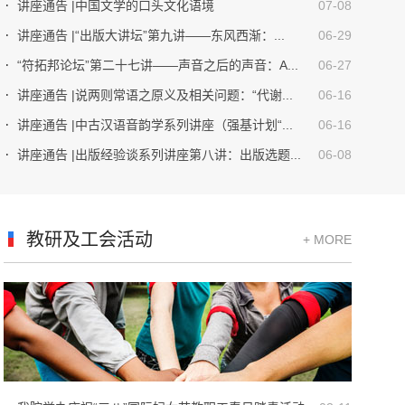
讲座通告 |中国文学的口头文化语境
07-08
讲座通告 |“出版大讲坛”第九讲——东风西渐：...
06-29
“符拓邦论坛”第二十七讲——声音之后的声音：A...
06-27
讲座通告 |说两则常语之原义及相关问题：“代谢...
06-16
讲座通告 |中古汉语音韵学系列讲座（强基计划“...
06-16
讲座通告 |出版经验谈系列讲座第八讲：出版选题...
06-08
教研及工会活动
+ MORE