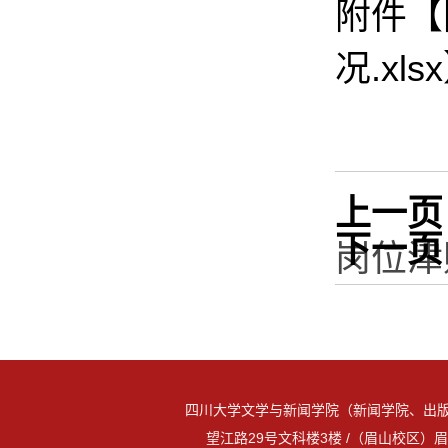
附件【
况.xlsx
上一页
下一页
岗位津
四川大学文学与新闻学院（新闻学院、出版
望江路29号文科楼3楼 /（眉山校区）眉山