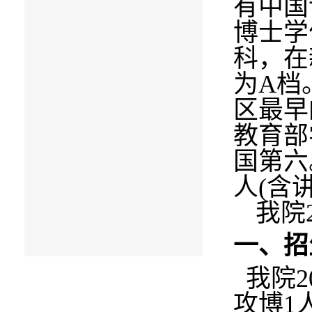
有中国
博士学
科，在
为
A
档
区最早
教育部
国第六
人
(
含
我院
一、招
我院
2
攻博
1