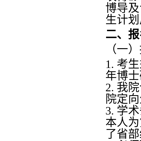
博导及
生计划
二、
报
（一）
1. 
年博士
2. 
院定向
3. 
本人为
了省部