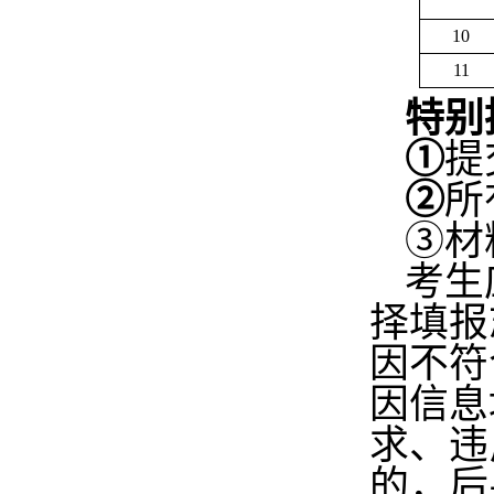
10
11
特别
①
提
②
所
③
材
考生
择填报
因不符
因信息
求、违
的，后