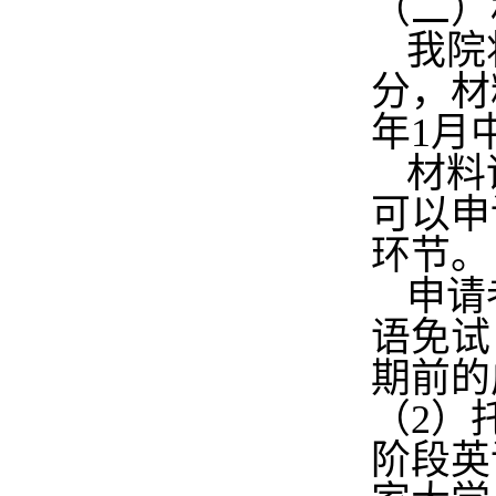
（二）
我院
分，材
年
1
月
材料
可以申
环节。
申请
语免试
期前的
（
2
）
阶段英