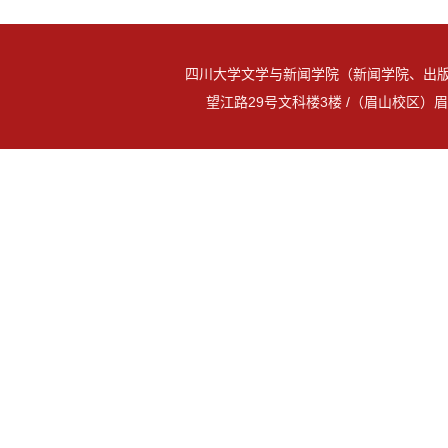
四川大学文学与新闻学院（新闻学院、出版
望江路29号文科楼3楼 /（眉山校区）眉山