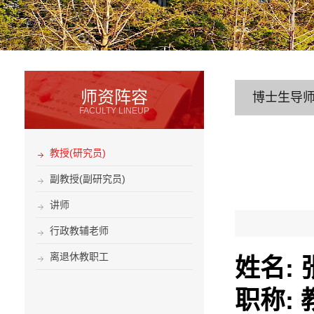
师资阵容
博士生导
FACULTY LINEUP
教授(研究员)
副教授(副研究员)
讲师
行政教辅老师
离退休教职工
姓名
:
职称
: