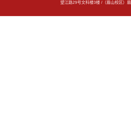
望江路29号文科楼3楼 /（眉山校区）眉山