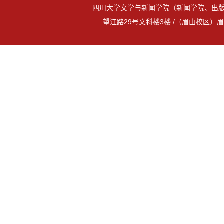
四川大学文学与新闻学院（新闻学院、出版
望江路29号文科楼3楼 /（眉山校区）眉山