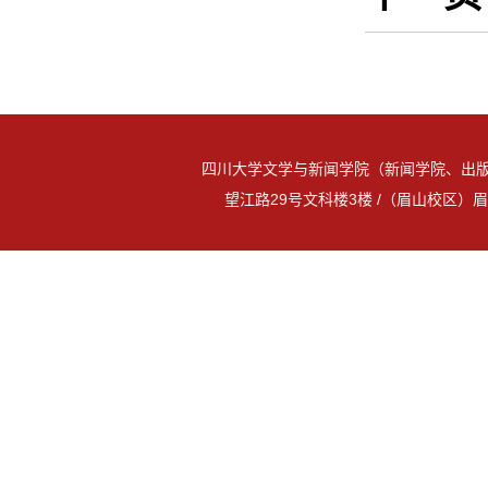
四川大学文学与新闻学院（新闻学院、出版
望江路29号文科楼3楼 /（眉山校区）眉山