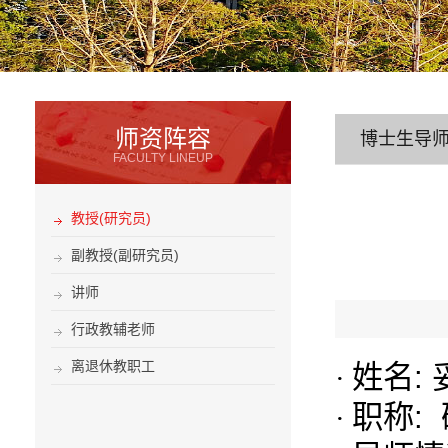
师资阵容
博士生导
FACULTY LINEUP
教授(研究员)
副教授(副研究员)
讲师
行政教辅老师
离退休教职工
姓名
:
·
职称
:
·